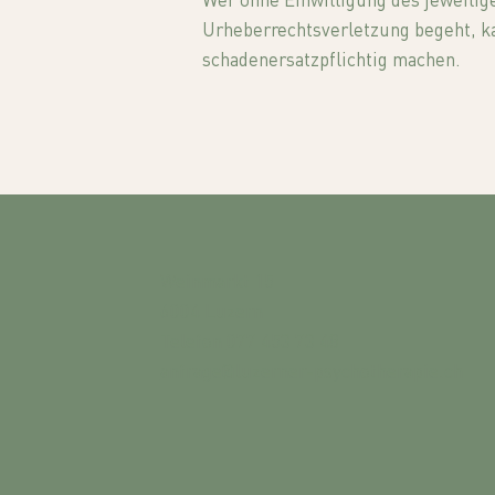
Wer ohne Einwilligung des jeweilig
Urheberrechtsverletzung begeht, kan
schadenersatzpflichtig machen.
Weinmarkt 15
6004 Luzern
Telefon
077 453 73 48
anfrage@luzerner-psychotherapie.ch