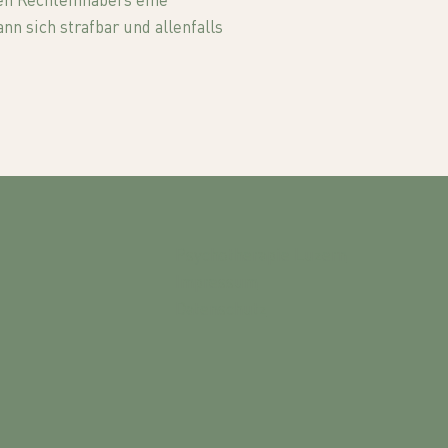
en Rechteinhabers eine
n sich strafbar und allenfalls
Psychotherapie Luzern
Impressum
Datenschutz