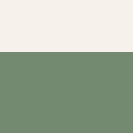
Praxis Daniel Kaeser
Eidg. anerk. Psychotherapeut SBAP
Systemischer Psychotherapeut
Psychologe SBAP